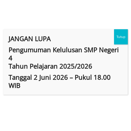
Skip
to
content
facebook
twitter
googleplus
pinterest
dribbble
instagram
flickr
linkedin
JANGAN LUPA
Tutup
Pengumuman Kelulusan SMP Negeri
4
Tahun Pelajaran 2025/2026
M
Tanggal 2 Juni 2026 – Pukul 18.00
e
WIB
n
u
B
u
t
t
o
n