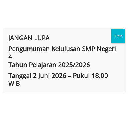
Skip
to
content
facebook
twitter
googleplus
pinterest
dribbble
instagram
flickr
linkedin
JANGAN LUPA
Tutup
Pengumuman Kelulusan SMP Negeri
4
Tahun Pelajaran 2025/2026
M
Tanggal 2 Juni 2026 – Pukul 18.00
e
WIB
n
u
B
u
t
t
o
n